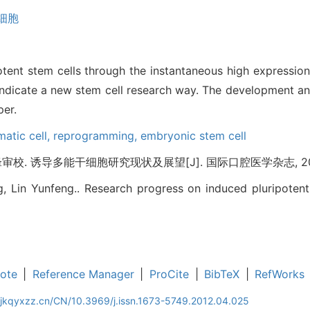
细胞
ent stem cells through the instantaneous high expression 
 indicate a new stem cell research way. The development an
per.
matic cell,
reprogramming,
embryonic stem cell
. 诱导多能干细胞研究现状及展望[J]. 国际口腔医学杂志, 2012, 39
 Lin Yunfeng.. Research progress on induced pluripotent 
ote
|
Reference Manager
|
ProCite
|
BibTeX
|
RefWorks
gjkqyxzz.cn/CN/10.3969/j.issn.1673-5749.2012.04.025