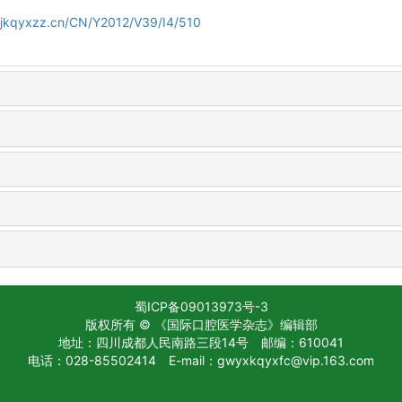
gjkqyxzz.cn/CN/Y2012/V39/I4/510
蜀ICP备09013973号-3
版权所有 © 《国际口腔医学杂志》编辑部
地址：四川成都人民南路三段14号
邮编：610041
电话：028-85502414
E-mail：gwyxkqyxfc@vip.163.com