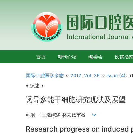
首页
期刊介绍
编委会
投稿指
国际口腔医学杂志
››
2012
,
Vol. 39
››
Issue (4)
: 5
• 综述 •
诱导多能干细胞研究现状及展望
毛润一 王璟综述 林云锋审校
Research progress on induced p