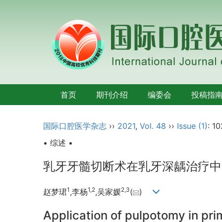
首页
期刊介绍
编委会
投稿指
国际口腔医学杂志
››
2021
,
Vol. 48
››
Issue (1)
: 1
• 综述 •
乳牙牙髓切断术在乳牙深龋治疗中
1
1,
2
2,
3
赵梦珺
,李杨
,吴家媛
(
)
Application of pulpotomy in pri