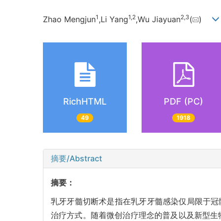
1
1,
2
2,
3
Zhao Mengjun
,Li Yang
,Wu Jiayuan
(
)
RichHTML
PDF (PC)
49
1918
摘要/Abstract
摘要：
乳牙牙髓切断术是指在乳牙牙髓感染仅局限于冠髓
治疗方式。随着微创治疗理念的普及以及新型生