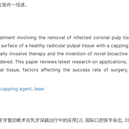
方面作一综述。
eatment involving the removal of infected coronal pulp ti
 surface of a healthy radicular pulpal tissue with a capping
lly invasive therapy and the invention of novel bioactive 
ered. This paper reviews latest research on applications, i
al tissue, factors affecting the success rate of surgery
 capping agent,
laser
牙髓切断术在乳牙深龋治疗中的应用[J]. 国际口腔医学杂志, 2021, 48