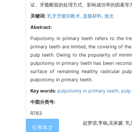
证、牙髓断面的处理方式、影响成功率的因素等
关键词:
乳牙牙髓切断术,
盖髓材料,
激光
Abstract:
Pulpotomy in primary teeth refers to the tr
primary teeth are limited, the covering of the
pulp teeth. Owing to the popularity of minima
pulpotomy in primary teeth has been reconsid
surface of remaining healthy radicular pulp
pulpotomy in primary teeth.
Key words:
pulpotomy in primary teeth,
pulp
中图分类号:
R783
赵梦珺,李杨,吴家媛. 乳牙
引用本文