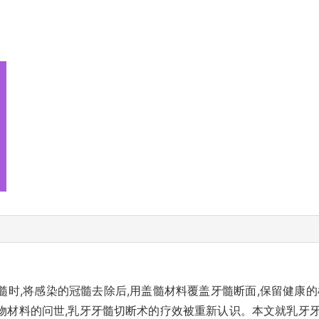
时,将感染的冠髓去除后,用盖髓材料覆盖牙髓断面,保留健康的
物材料的问世,乳牙牙髓切断术的疗效被重新认识。本文就乳牙