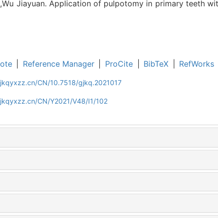
Wu Jiayuan. Application of pulpotomy in primary teeth with
ote
|
Reference Manager
|
ProCite
|
BibTeX
|
RefWorks
gjkqyxzz.cn/CN/10.7518/gjkq.2021017
gjkqyxzz.cn/CN/Y2021/V48/I1/102