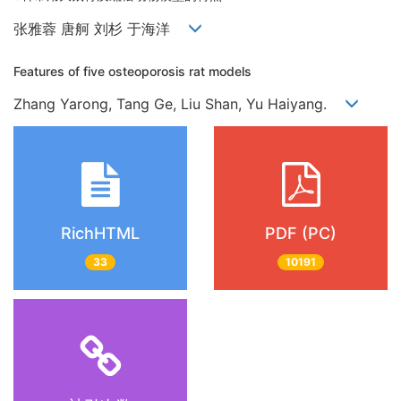
张雅蓉 唐舸 刘杉 于海洋
Features of five osteoporosis rat models
Zhang Yarong, Tang Ge, Liu Shan, Yu Haiyang.
RichHTML
PDF (PC)
33
10191