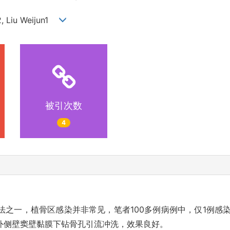
g2, Liu Weijun1
被引次数
4
法之一，植骨区感染并非常见，笔者100多例病例中，仅1例感
外侧壁窦壁黏膜下钻骨孔引流冲洗，效果良好。