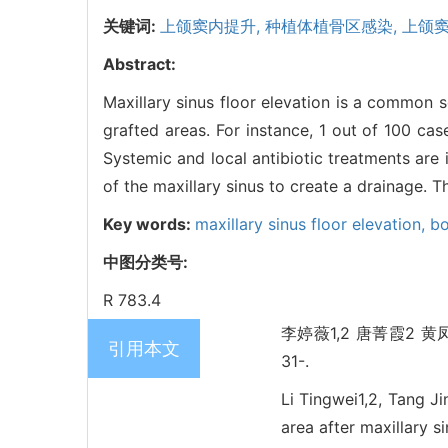
关键词:
上颌窦内提升,
种植体植骨区感染,
上颌
Abstract:
Maxillary sinus floor elevation is a common 
grafted areas. For instance, 1 out of 100 cas
Systemic and local antibiotic treatments are in
of the maxillary sinus to create a drainage. 
Key words:
maxillary sinus floor elevation,
bo
中图分类号:
R 783.4
李婷薇1,2 唐菁霞2 黄
引用本文
31-.
Li Tingwei1,2, Tang Ji
area after maxillary si