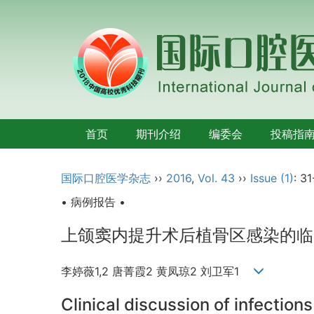
首页
期刊介绍
编委会
投稿指
国际口腔医学杂志
››
2016
,
Vol. 43
››
Issue (1)
: 31
• 病例报告 •
上颌窦内提升术后植骨区感染的临
李婷薇1,2 唐菁霞2 黄凤琼2 刘卫军1
Clinical discussion of infections