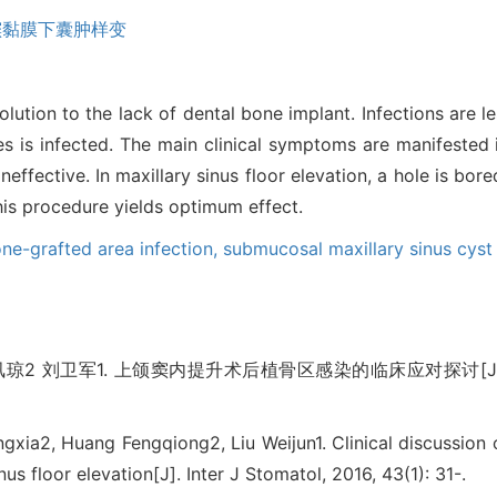
窦黏膜下囊肿样变
solution to the lack of dental bone implant. Infections are
es is infected. The main clinical symptoms are manifested 
effective. In maxillary sinus floor elevation, a hole is bored
This procedure yields optimum effect.
ne-grafted area infection,
submucosal maxillary sinus cyst 
凤琼2 刘卫军1. 上颌窦内提升术后植骨区感染的临床应对探讨[J]. 国际
ngxia2, Huang Fengqiong2, Liu Weijun1. Clinical discussion 
nus floor elevation[J]. Inter J Stomatol, 2016, 43(1): 31-.