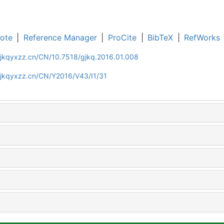
ote
|
Reference Manager
|
ProCite
|
BibTeX
|
RefWorks
gjkqyxzz.cn/CN/10.7518/gjkq.2016.01.008
gjkqyxzz.cn/CN/Y2016/V43/I1/31