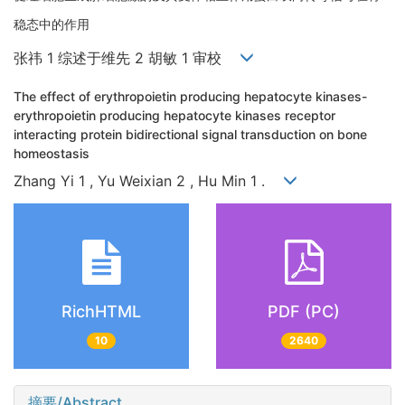
稳态中的作用
张祎 1 综述于维先 2 胡敏 1 审校
The effect of erythropoietin producing hepatocyte kinases-
erythropoietin producing hepatocyte kinases receptor
interacting protein bidirectional signal transduction on bone
homeostasis
Zhang Yi 1 , Yu Weixian 2 , Hu Min 1 .
RichHTML
PDF (PC)
10
2640
摘要/Abstract