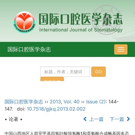
国际口腔医学杂志
导
航
切
换
国际口腔医学杂志
››
2013
,
Vol. 40
››
Issue (2)
: 144-
147.
doi:
10.7518/gjkq.2013.02.002
• 论著 •
上一篇
下一篇
中国山西地区人群亚甲基四氢叶酸脱氢酶1和蛋氨酸合成酶基因多态