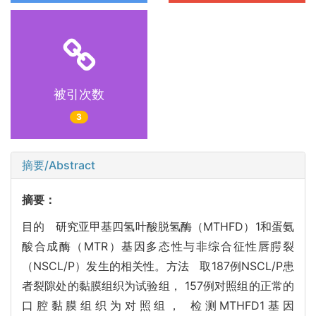
被引次数
3
摘要/Abstract
摘要：
目的 研究亚甲基四氢叶酸脱氢酶（MTHFD）1和蛋氨
酸合成酶（MTR）基因多态性与非综合征性唇腭裂
（NSCL/P）发生的相关性。方法 取187例NSCL/P患
者裂隙处的黏膜组织为试验组， 157例对照组的正常的
口腔黏膜组织为对照组， 检测MTHFD1基因