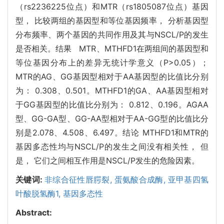
（rs2236225位点）和MTR（rs1805087位点）基因
型， 比较两组的基因型和等位基因频率， 分析基因型
分布频率、两个基因的共同作用及其与NSCL/P的发生
是否相关。结果 MTR、MTHFD1在两组间的基因型和
等位基因分布上的差异无统计学意义（P>0.05）；
MTR的AG、GG基因型相对于AA基因型的比值比分别
为： 0.308、0.501。MTHFD1的GA、AA基因型相对
于GG基因型的比值比分别为： 0.812、0.196。AGAA
型、GG-GA型、GG-AA型相对于AA-GG型的比值比分
别是2.078、4.508、6.497。结论 MTHFD1和MTR的
基因多态性均与NSCL/P的发生之间没有相关性， 但
是， 它们之间相互作用是NSCL/P发生的危险因素。
关键词:
非综合征性唇腭裂,
蛋氨酸合成酶,
亚甲基四氢
叶酸脱氢酶1,
基因多态性
Abstract: