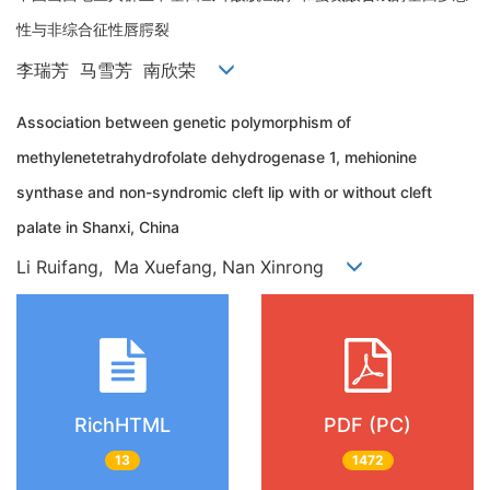
性与非综合征性唇腭裂
李瑞芳 马雪芳 南欣荣
Association between genetic polymorphism of
methylenetetrahydrofolate dehydrogenase 1, mehionine
synthase and non-syndromic cleft lip with or without cleft
palate in Shanxi, China
Li Ruifang, Ma Xuefang, Nan Xinrong
RichHTML
PDF (PC)
13
1472