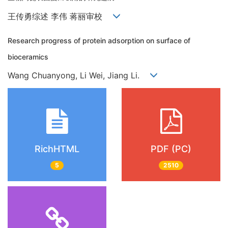
王传勇综述 李伟 蒋丽审校
Research progress of protein adsorption on surface of
bioceramics
Wang Chuanyong, Li Wei, Jiang Li.
RichHTML
PDF (PC)
5
2510