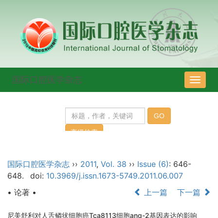
国际口腔医学杂志
导
航
切
换
国际口腔医学杂志
››
2011
,
Vol. 38
››
Issue (6)
: 646-
648.
doi:
10.3969/j.issn.1673-5749.2011.06.007
• 论著 •
上一篇
下一篇
尼美舒利对人舌鳞状细胞癌Tca8113细胞ang-2基因表达的影响