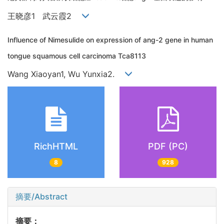
王晓彦1 武云霞2
Influence of Nimesulide on expression of ang-2 gene in human
tongue squamous cell carcinoma Tca8113
Wang Xiaoyan1, Wu Yunxia2.
RichHTML
PDF (PC)
8
928
摘要/Abstract
摘要：