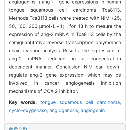
angiogenins（ang） gene expressions in human
tongue squamous cell carcinoma Tca8113.
Methods Tca8113 cells were treated with NIM（25,
50, 100, 200 μmol•L－1） for 48 h to meaure the
expression of ang-2 mRNA in Tca8113 cells by the
semiquantitative reverse transcription polymerase
chain reaction analysis. Results The expression of
ang-2 mRNA reduced in a concentration
dependent manner. Conclusion NIM can down-
regulate ang-2 gene expression, which may be
involved in cancer angiogenesis inhibition
mechanisms of COX-2 inhibitor.
Key words:
tongue squamous cell carcinoma,
cyclo-oxygenase,
angiogenesis,
angiogenin
参考文献