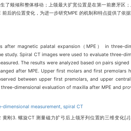
发生了颊倾和整体移动；上颌最大扩宽位置是在第一前磨牙区；
E 前后的位置变化，为进一步研究MPE 的机制和特点提供了依
es after magnetic palatal expansion（MPE） in three-dim
he study. Spiral CT images were used to evaluate three-di
easured. The results were analyzed based on pairs signed 
anged after MPE. Upper first molars and first premolars h
rved between upper first premolars, and upper centra
e three-dimensional evaluation of maxilla after MPE and pro
e-dimensional measurement,
spiral CT
 黄刚3. 螺旋CT 测量磁力扩弓后上颌牙列位置的三维变化[J]. 国际