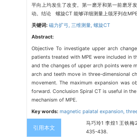
平向上均发生了改变。第一磨牙和第一前磨牙
动。结论 螺旋CT 能够详细测量上颌牙列在MP
关键词:
磁力扩弓,
三维测量,
螺旋CT
Abstract:
Objective To investigate upper arch chang
patients treated with MPE were included in t
and the changes of upper arch points were m
arch and teeth move in three-dimensional ch
movement. The maximum expansion was obse
forward. Conclusion Spiral CT is useful in th
mechanism of MPE.
Key words:
magnetic palatal expansion,
thre
马巧玲1 李煌1 王铁梅2
引用本文
435-438.