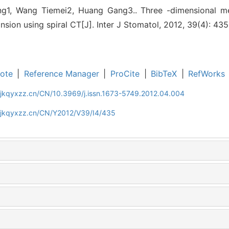
ng1, Wang Tiemei2, Huang Gang3.. Three -dimensional m
nsion using spiral CT[J]. Inter J Stomatol, 2012, 39(4): 43
ote
|
Reference Manager
|
ProCite
|
BibTeX
|
RefWorks
gjkqyxzz.cn/CN/10.3969/j.issn.1673-5749.2012.04.004
gjkqyxzz.cn/CN/Y2012/V39/I4/435