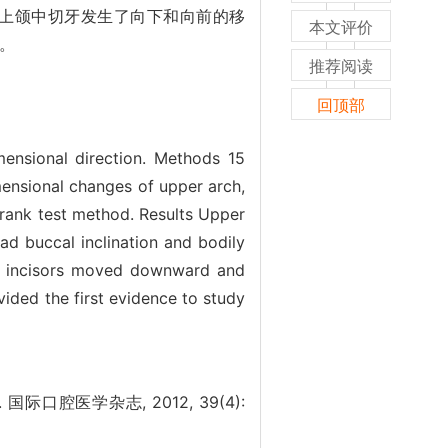
上颌中切牙发生了向下和向前的移
本文评价
据。
推荐阅读
回顶部
ensional direction. Methods 15
mensional changes of upper arch,
rank test method. Results Upper
ad buccal inclination and bodily
l incisors moved downward and
vided the first evidence to study
口腔医学杂志, 2012, 39(4):