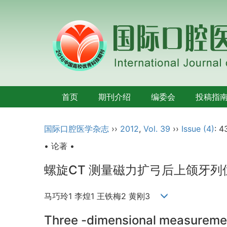
首页
期刊介绍
编委会
投稿指
国际口腔医学杂志
››
2012
,
Vol. 39
››
Issue (4)
: 4
• 论著 •
螺旋CT 测量磁力扩弓后上颌牙
马巧玲1 李煌1 王铁梅2 黄刚3
Three -dimensional measurement