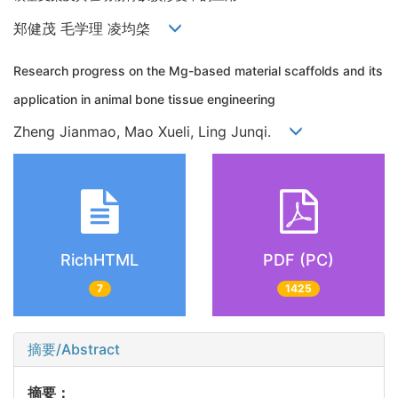
郑健茂 毛学理 凌均棨
Research progress on the Mg-based material scaffolds and its
application in animal bone tissue engineering
Zheng Jianmao, Mao Xueli, Ling Junqi.
RichHTML
PDF (PC)
7
1425
摘要/Abstract
摘要：